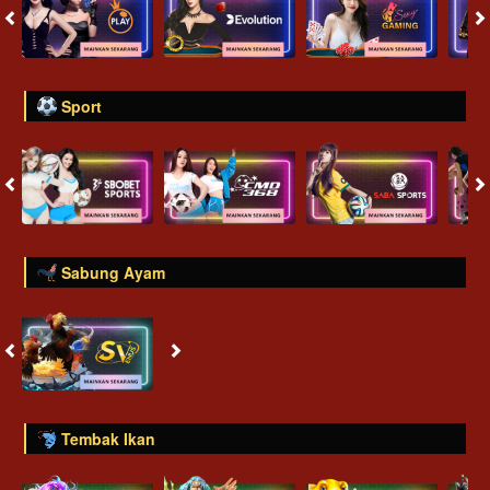
Sport
Sabung Ayam
Tembak Ikan